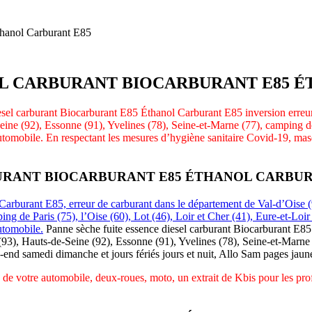
thanol Carburant E85
EL CARBURANT BIOCARBURANT E85 
iesel carburant Biocarburant E85 Éthanol Carburant E85 inversion erreu
ine (92), Essonne (91), Yvelines (78), Seine-et-Marne (77), camping de P
tomobile. En respectant les mesures d’hygiène sanitaire Covid-19, mas
BURANT BIOCARBURANT E85 ÉTHANOL CARBUR
Carburant E85, erreur de carburant dans le département de Val-d’Oise (
ing de Paris (75), l’Oise (60), Lot (46), Loir et Cher (41), Eure-et-Lo
utomobile.
Panne sèche fuite essence diesel carburant Biocarburant E85
93), Hauts-de-Seine (92), Essonne (91), Yvelines (78), Seine-et-Marne (7
-end samedi dimanche et jours fériés jours et nuit, Allo Sam pages jaun
 de votre automobile, deux-roues, moto, un extrait de Kbis pour les pr