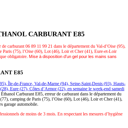
ÉTHANOL CARBURANT E85
r de carburant 06 89 11 99 21 dans le département du Val-d’Oise (95),
aris (75), l’Oise (60), Lot (46), Loir et Cher (41), Eure-et-Loir
que obligatoire.
Mise à disposition d’un gel pour les mains sans
ANT E85
95), Île-de-France, Val-de-Marne (94), Seine-Saint-Denis (93), Hauts-
ir (28), Eure (27), Côtes d’Armor (22), en semaine le week-end samedi
 Éthanol Carburant E85, erreur de carburant dans le département du
7), camping de Paris (75), l’Oise (60), Lot (46), Loir et Cher (41),
es garage automobile.
ofessionnels de moins de 3 mois. En respectant les mesures d’hygiène