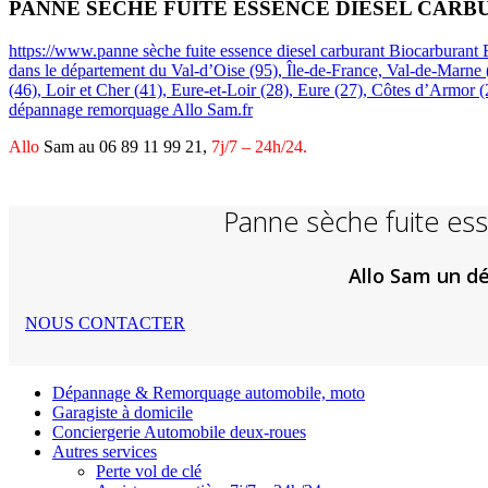
PANNE SÈCHE FUITE ESSENCE DIESEL CAR
https://www.panne sèche fuite essence diesel carburant Biocarburant E
dans le département du Val-d’Oise (95), Île-de-France, Val-de-Marne (
(46), Loir et Cher (41), Eure-et-Loir (28), Eure (27), Côtes d’Armor 
dépannage remorquage Allo Sam.fr
Allo
Sam
au 06 89 11 99 21,
7j/7 – 24h/24.
Panne sèche fuite ess
Allo Sam un dé
NOUS CONTACTER
Dépannage & Remorquage automobile, moto
Garagiste à domicile
Conciergerie Automobile deux-roues
Autres services
Perte vol de clé