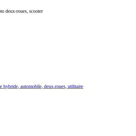
oto deux-roues, scooter
 hybride, automobile, deux-roues, utilitaire