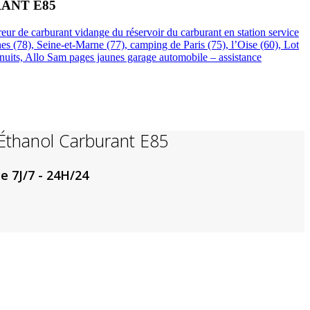
ANT E85
ur de carburant vidange du réservoir du carburant en station service
es (78), Seine-et-Marne (77), camping de Paris (75), l’Oise (60), Lot
t nuits, Allo Sam pages jaunes garage automobile – assistance
 Éthanol Carburant E85
e 7J/7 - 24H/24