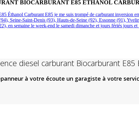
BURANT BIOCARBURANT E85 ÉTHANOL CARBUR
85 Éthanol Carburant E85 je me suis trompé de carburant inversion erre
94), Seine-Saint-Denis (93), Hauts-de-Seine (92), Essonne (91), Yvelin
(22), en semaine le week-end le samedi dimanche et jours fériés jours e
ence diesel carburant Biocarburant E85
panneur à votre écoute un garagiste à votre servic