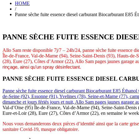
HOME
/
Panne sèche fuite essence diesel carburant Biocarburant E85 É
PANNE SÈCHE FUITE ESSENCE DIES
Allo Sam reste disponible 7j/7 – 24h/24, panne sèche fuite essence d
Île-de-France, Val-de-Marne (94), Seine-Saint-Denis (93), Hauts-de-Se
(28), Eure (27), Côtes d’Armor (22),
Allo Sam pages jaunes garage au
rinçage, ainsi qu’un spray désinfectant.
PANNE SÈCHE FUITE ESSENCE DIESEL CAR
Panne sèche fuite essence diesel carburant Biocarburant E85 Éthanol 
de-Seine (92), Essonne (91), Yvelines (78), Seine-et-Marne (77), camp
dimanche et jours fériés jours et nuit, Allo Sam pages jaunes garage a
Val-d’Oise (95) Île-de-France, Val-de-Marne (94), Seine-Saint-Denis (
Eure-et-Loir (28), Eure (27), Côtes d’Armor (22), en semaine le week
Nous vous demanderons deux pièces d’identité ainsi que la carte grise
sanitaire Covid-19,
masque obligatoire.