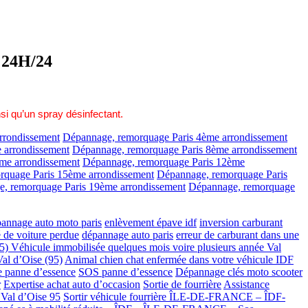
24H/24
si qu’un spray désinfectant.
rrondissement
Dépannage, remorquage Paris 4ème arrondissement
 arrondissement
Dépannage, remorquage Paris 8ème arrondissement
me arrondissement
Dépannage, remorquage Paris 12ème
rquage Paris 15ème arrondissement
Dépannage, remorquage Paris
, remorquage Paris 19ème arrondissement
Dépannage, remorquage
annage auto moto paris
enlèvement épave idf
inversion carburant
é de voiture perdue
dépannage auto paris
erreur de carburant dans une
95)
Véhicule immobilisée quelques mois voire plusieurs année Val
al d’Oise (95)
Animal chien chat enfermée dans votre véhicule IDF
 panne d’essence
SOS panne d’essence
Dépannage clés moto scooter
r
Expertise achat auto d’occasion
Sortie de fourrière
Assistance
Val d’Oise 95
Sortir véhicule fourrière ÎLE-DE-FRANCE – ÎDF-