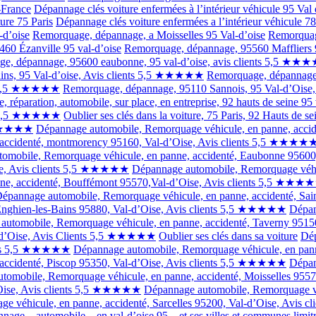
-France
Dépannage clés voiture enfermées à l’intérieur véhicule 95 Val
ure 75 Paris
Dépannage clés voiture enfermées a l’intérieur véhicule 78
-d’oise
Remorquage, dépannage, a Moisselles 95 Val-d’oise
Remorquag
60 Ézanville 95 val-d’oise
Remorquage, dépannage, 95560 Maffliers
e, dépannage, 95600 eaubonne, 95 val-d’oise, avis clients 5,5 ★★
ins, 95 Val-d’oise, Avis clients 5,5 ★★★★★
Remorquage, dépannage
nts 5,5 ★★★★★
Remorquage, dépannage, 95110 Sannois, 95 Val-d’Ois
, réparation, automobile, sur place, en entreprise, 92 hauts de sein
ents 5,5 ★★★★★
Oublier ses clés dans la voiture, 75 Paris, 92 Hauts de se
,5 ★★★★★
Dépannage automobile, Remorquage véhicule, en panne, accide
 accidenté, montmorency 95160, Val-d’Oise, Avis clients 5,5 ★★★★
omobile, Remorquage véhicule, en panne, accidenté, Eaubonne 9560
ise, Avis clients 5,5 ★★★★★
Dépannage automobile, Remorquage véhicu
ne, accidenté, Bouffémont 95570,Val-d’Oise, Avis clients 5,5 ★★★
épannage automobile, Remorquage véhicule, en panne, accidenté, Sa
 Enghien-les-Bains 95880, Val-d’Oise, Avis clients 5,5 ★★★★★
Dépan
automobile, Remorquage véhicule, en panne, accidenté, Taverny 951
l-d’Oise, Avis Clients 5,5 ★★★★★
Oublier ses clés dans sa voiture
Dép
ients 5,5 ★★★★★
Dépannage automobile, Remorquage véhicule, en panne,
accidenté, Piscop 95350, Val-d’Oise, Avis clients 5,5 ★★★★★
Dépan
tomobile, Remorquage véhicule, en panne, accidenté, Moisselles 95
’Oise, Avis clients 5,5 ★★★★★
Dépannage automobile, Remorquage véh
e véhicule, en panne, accidenté, Sarcelles 95200, Val-d’Oise, Avis
age – automobile – en val-d’oise 95 – et ses villes et communes limit