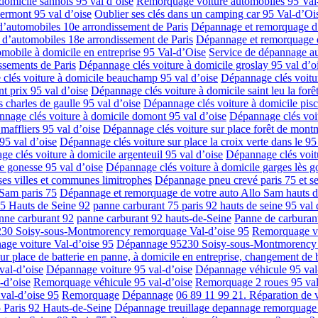
domicile sannois 95 val d’oise
Remorquage voiture automobiles 95 Val-d
ermont 95 val d’oise
Oublier ses clés dans un camping car 95 Val-d’Oi
’automobiles 10e arrondissement de Paris
Dépannage et remorquage d’
d’automobiles 18e arrondissement de Paris
Dépannage et remorquage d
mobile à domicile en entreprise 95 Val-d’Oise
Service de dépannage au
ssements de Paris
Dépannage clés voiture à domicile groslay 95 val d’o
clés voiture à domicile beauchamp 95 val d’oise
Dépannage clés voitur
t prix 95 val d’oise
Dépannage clés voiture à domicile saint leu la forêt
 charles de gaulle 95 val d’oise
Dépannage clés voiture à domicile pisc
nage clés voiture à domicile domont 95 val d’oise
Dépannage clés voit
maffliers 95 val d’oise
Dépannage clés voiture sur place forêt de mont
95 val d’oise
Dépannage clés voiture sur place la croix verte dans le 95
e clés voiture à domicile argenteuil 95 val d’oise
Dépannage clés voitu
e gonesse 95 val d’oise
Dépannage clés voiture à domicile garges lès g
es villes et communes limitrophes
Dépannage pneu crevé paris 75 et se
Sam paris 75
Dépannage et remorquage de votre auto Allo Sam hauts d
75 Hauts de Seine 92
panne carburant 75 paris 92 hauts de seine 95 val 
nne carburant 92
panne carburant 92 hauts-de-Seine
Panne de carburan
30 Soisy-sous-Montmorency remorquage Val-d’oise 95
Remorquage vo
ge voiture Val-d’oise 95
Dépannage 95230 Soisy-sous-Montmorency d
r place de batterie en panne, à domicile en entreprise, changement de b
val-d’oise
Dépannage voiture 95 val-d’oise
Dépannage véhicule 95 val
-d’oise
Remorquage véhicule 95 val-d’oise
Remorquage 2 roues 95 val
val-d’oise 95
Remorquage
Dépannage
06 89 11 99 21. Réparation de v
5 Paris 92 Hauts-de-Seine
Dépannage treuillage depannage remorquage