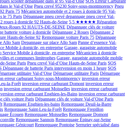
roues scooter dépannage dans le 95 Val-d’Oise
SOS Erreur Carburant
dans le Val-d’Oise
Pneu crevé 95230 Soisy-sous-montmorency
Pneu
92 Paris 75
Mécanicien automobile et 2 roues à domicile 95 Val-
s le 75 Paris
Dépannage pneu crevé depannage pneu crevé Val-
 roues à domicile 92 Hauts-de-Seine
5,5 ★★★★★ Réparation
Deux-Roues 92 HAUTS-DE-SEINE
Dépannage clés de voiture
 batterie voiture à domicile
Dépannage 2 Roues
Dépannage 2
ure Hauts-de-Seine 92
Remorquage voiture Paris 75
Dépannage
ce Allo Sam
Depannage sur place Allo Sam
Panne d’essence Val-
ce Mobile à domicile, en entreprise
Garage, garagiste automobile
o Service Mobile à domicile, en entreprise
Mécanicien à domicile
 villes et communes limitrophes
Garage, garagiste automobile mobile
de-Seine Paris
Pneu crevé Val-d’Oise Hauts-de-Seine Paris
SOS
 Dépannage de batterie Paris intervension en moin 1 heure
SOS
marrage utilitaire Val-d’Oise
Démarrage utilitaire Paris
Démarrage
ion erreur carburant Soisy-sous-Montmorency
inversion erreur
Leu-la-Forêt
inversion erreur carburant Domont
inversion erreur
on
inversion erreur carburant Moisselles
inversion erreur carburant
nversion erreur carburant Enghien-les-Bains
inversion erreur carburant
 clés voiture Paris
Dépannage clés de voiture Val-d’Oise Paris
êt
Remorquage Enghien-les-bains
Remorquage Deuil-la-Barre
ix
Remorquage Saint-Leu-la-Forêt
Remorquage Frepillon
uage Écouen
Remorquage Moisselles
Remorquage Domont
conville
Remorquage Sannois
Remorquage Épinay-sur-Seine
rquage Génicourt
Remorquage Pontoise
Serrurier spécialisé dans