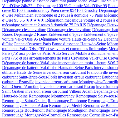
Depannage panne d’essence carburant panne sèche Val-d’Oise 95 Hau
Val d’Oise 24h/27 – Dépannage 100 % Garantie Val-d’Oise 95
Pneu 
crevé 95160 à montmorency
Pneu crevé 95410 à Groslay
Depannage 
d’Oise
Mécanicien automobile et 2 roues à domicile 75 Paris
Mécanici
d’Oise 95
5,5 ★★★★★ Réparation mécanique voiture et 2 roues à d
mécanique voiture et 2 roues à domicile 75 PARIS
Dépannage Deux-R
Dépannage clés de voiture
Dépannage clés de voiture
Dépannage batte
Roues
Dépannage 2 Roues
Enlèvement d’épave
Enlèvement d’épave
voiture Val-d’Oise 95
Dépannage voiture Hauts-de-Seine 92
Dépannag
d’Oise
Panne d’essence Paris
Panne d’essence Hauts-de-Seine
Mécani
mobile en Val-d’Oise (95) et ses villes et communes limitrophes
Mécan
Paris (75) aux portes de Paris, Auto Service Mobile à domicile, en ent
Paris (75) et ses arrondissements de Paris
Crevaison Val-d’Oise
Creva
Dépannage de batterie Val-d’oise intervension en moin 1 heure
SOS Dé
Dépannage de batterie Val-d’oise Hauts-de-Seine Paris intervension 
utilitaire Hauts-de-Seine
inversion erreur carburant Franconville
inver
carburant Saint-Brice-Sous-Forêt
inversion erreur carburant Eaubonn
carburant Ézanville
inversion erreur carburant Montigny-les-Cormeill
Saint-Ouen-l’Aumône
inversion erreur carburant Piscop
inversion er
Saint-Gratien
inversion erreur carburant Villiers-Adam
Dépannage clé
Hauts-de-Seine
Remorquage Montmorency
Remorquage Soisy-sous
Remorquage Saint-Gratien
Remorquage Eaubonne
Remorquage Erm
Remorquage Villiers-Adam
Remorquage Mériel
Remorquage Baillet-
Remorquage Bouffemont
Remorquage Montlignon
Remorquage Tav
Remorquage Montigny-lès-Cormeilles
Remorquage Cormeilles-en-Par