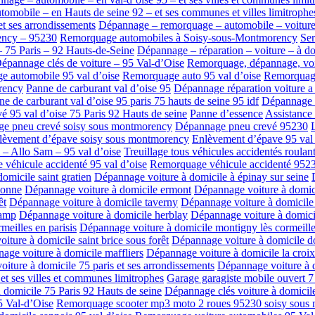
mobile – en Hauts de seine 92 – et ses communes et villes limitrophe
t ses arrondissements
Dépannage – remorquage – automobile – voitur
ency – 95230
Remorquage automobiles à Soisy-sous-Montmorency
Ser
– 75 Paris – 92 Hauts-de-Seine
Dépannage – réparation – voiture – à do
épannage clés de voiture – 95 Val-d’Oise
Remorquage, dépannage, voitu
 automobile 95 val d’oise
Remorquage auto 95 val d’oise
Remorquage
rency
Panne de carburant val d’oise 95
Dépannage réparation voiture a 
e de carburant val d’oise 95 paris 75 hauts de seine 95 idf
Dépannage s
é 95 val d’oise 75 Paris 92 Hauts de seine
Panne d’essence
Assistance
e pneu crevé soisy sous montmorency
Dépannage pneu crevé 95230
lèvement d’épave soisy sous montmorency
Enlèvement d’épave 95 val 
 – Allo Sam – 95 val d’oise
Treuillage tous véhicules accidentés roulant
véhicule accidenté 95 val d’oise
Remorquage véhicule accidenté 952
omicile saint gratien
Dépannage voiture à domicile à épinay sur seine
bonne
Dépannage voiture à domicile ermont
Dépannage voiture à domi
êt
Dépannage voiture à domicile taverny
Dépannage voiture à domicile
hamp
Dépannage voiture à domicile herblay
Dépannage voiture à domici
meilles en parisis
Dépannage voiture à domicile montigny lès cormeill
iture à domicile saint brice sous forêt
Dépannage voiture à domicile 
age voiture à domicile maffliers
Dépannage voiture à domicile la croix
iture à domicile 75 paris et ses arrondissements
Dépannage voiture à d
et ses villes et communes limitrophes
Garage garagiste mobile ouvert 7
 domicile 75 Paris 92 Hauts de seine
Dépannage clés voiture à domici
 Val-d’Oise
Remorquage scooter mp3 moto 2 roues 95230 soisy sous