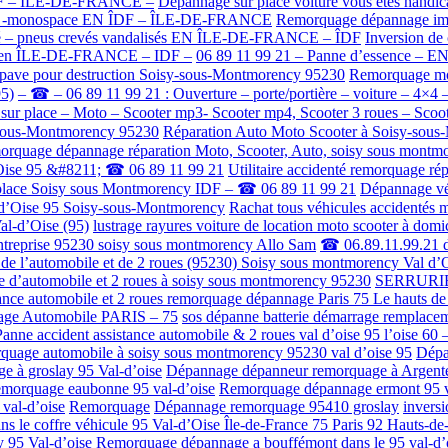
 ÎDF – ÎLE-DE-FRANCE –
Dépannage sur place voiture vous êtes hand
×4 -monospace EN ÎDF – ÎLE-DE-FRANCE
Remorquage dépannage immob
evé – pneus crevés vandalisés EN ÎLE-DE-FRANCE – ÎDF
Inversion de 
rise en ÎLE-DE-FRANCE – IDF –
06 89 11 99 21 – Panne d’essence –
pave pour destruction Soisy-sous-Montmorency 95230
Remorquage mo
95)
– ☎ – 06 89 11 99 21 : Ouverture – porte/portière – voiture – 4×4 –
place – Moto – Scooter mp3- Scooter mp4, Scooter 3 roues – Scooter
y-sous-Montmorency 95230
Réparation Auto Moto Scooter à Soisy-so
rquage dépannage réparation Moto, Scooter, Auto, soisy sous mont
Oise 95 &#8211; ☎ 06 89 11 99 21
Utilitaire accidenté remorquage 
ur place Soisy sous Montmorency IDF – ☎ 06 89 11 99 21
Dépannage véh
l-d’Oise 95 Soisy-sous-Montmorency
Rachat tous véhicules accidentés 
l-d’Oise (95)
lustrage rayures voiture de location moto scooter à domi
 entreprise 95230 soisy sous montmorency Allo Sam
☎ 06.89.11.99.21 dé
r de l’automobile et de 2 roues (95230) Soisy sous montmorency Val d’
e d’automobile et 2 roues à soisy sous montmorency 95230
SERRURIE
ance automobile et 2 roues remorquage dépannage Paris 75 Le hauts de s
ge Automobile PARIS – 75
sos dépanne batterie démarrage remplacem
Panne accident assistance automobile & 2 roues val d’oise 95 l’oise 60 
rquage automobile à soisy sous montmorency 95230 val d’oise 95
Dépa
 à groslay 95 Val-d’oise
Dépannage dépanneur remorquage à Argenteu
morquage eaubonne 95 val-d’oise
Remorquage dépannage ermont 95 v
 val-d’oise
Remorquage
Dépannage remorquage 95410 groslay
inversi
dans le coffre véhicule 95 Val-d’Oise Île-de-France 75 Paris 92 Hauts-de
95 Val-d’oise
Remorquage dépannage a bouffémont dans le 95 val-d’