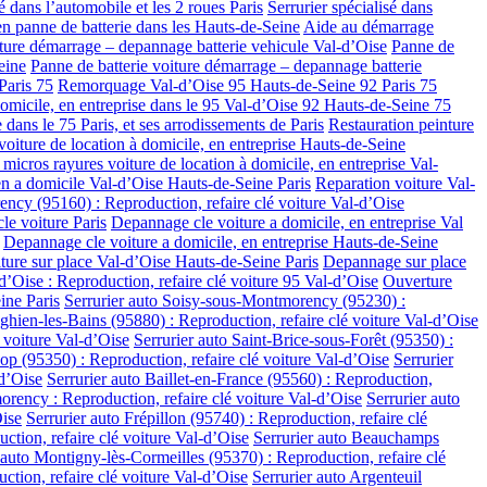
sé dans l’automobile et les 2 roues Paris
Serrurier spécialisé dans
n panne de batterie dans les Hauts-de-Seine
Aide au démarrage
iture démarrage – depannage batterie vehicule Val-d’Oise
Panne de
eine
Panne de batterie voiture démarrage – depannage batterie
aris 75
Remorquage Val-d’Oise 95 Hauts-de-Seine 92 Paris 75
omicile, en entreprise dans le 95 Val-d’Oise 92 Hauts-de-Seine 75
 dans le 75 Paris, et ses arrodissements de Paris
Restauration peinture
voiture de location à domicile, en entreprise Hauts-de-Seine
 micros rayures voiture de location à domicile, en entreprise Val-
n a domicile Val-d’Oise Hauts-de-Seine Paris
Reparation voiture Val-
ncy (95160) : Reproduction, refaire clé voiture Val-d’Oise
e voiture Paris
Depannage cle voiture a domicile, en entreprise Val
Depannage cle voiture a domicile, en entreprise Hauts-de-Seine
ure sur place Val-d’Oise Hauts-de-Seine Paris
Depannage sur place
-d’Oise : Reproduction, refaire clé voiture 95 Val-d’Oise
Ouverture
ine Paris
Serrurier auto Soisy-sous-Montmorency (95230) :
ghien-les-Bains (95880) : Reproduction, refaire clé voiture Val-d’Oise
é voiture Val-d’Oise
Serrurier auto Saint-Brice-sous-Forêt (95350) :
cop (95350) : Reproduction, refaire clé voiture Val-d’Oise
Serrurier
-d’Oise
Serrurier auto Baillet-en-France (95560) : Reproduction,
orency : Reproduction, refaire clé voiture Val-d’Oise
Serrurier auto
Oise
Serrurier auto Frépillon (95740) : Reproduction, refaire clé
ction, refaire clé voiture Val-d’Oise
Serrurier auto Beauchamps
 auto Montigny-lès-Cormeilles (95370) : Reproduction, refaire clé
ction, refaire clé voiture Val-d’Oise
Serrurier auto Argenteuil