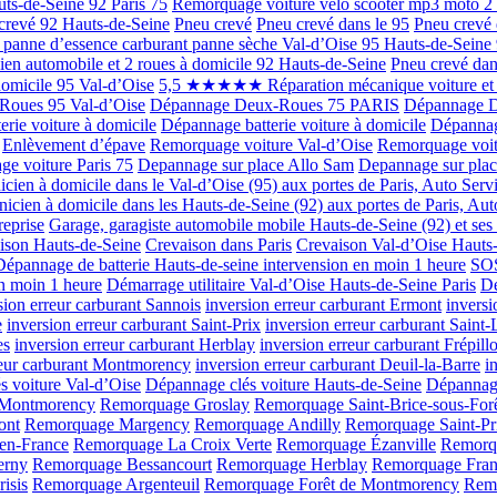
ts-de-Seine 92 Paris 75
Remorquage voiture vélo scooter mp3 moto 2 
crevé 92 Hauts-de-Seine
Pneu crevé
Pneu crevé dans le 95
Pneu crevé 
panne d’essence carburant panne sèche Val-d’Oise 95 Hauts-de-Seine 
en automobile et 2 roues à domicile 92 Hauts-de-Seine
Pneu crevé dan
omicile 95 Val-d’Oise
5,5 ★★★★★ Réparation mécanique voiture et 2
oues 95 Val-d’Oise
Dépannage Deux-Roues 75 PARIS
Dépannage 
rie voiture à domicile
Dépannage batterie voiture à domicile
Dépannage
Enlèvement d’épave
Remorquage voiture Val-d’Oise
Remorquage voit
e voiture Paris 75
Depannage sur place Allo Sam
Depannage sur pla
cien à domicile dans le Val-d’Oise (95) aux portes de Paris, Auto Servi
icien à domicile dans les Hauts-de-Seine (92) aux portes de Paris, Aut
reprise
Garage, garagiste automobile mobile Hauts-de-Seine (92) et ses
ison Hauts-de-Seine
Crevaison dans Paris
Crevaison Val-d’Oise Hauts-
pannage de batterie Hauts-de-seine intervension en moin 1 heure
SOS
en moin 1 heure
Démarrage utilitaire Val-d’Oise Hauts-de-Seine Paris
Dé
sion erreur carburant Sannois
inversion erreur carburant Ermont
invers
e
inversion erreur carburant Saint-Prix
inversion erreur carburant Saint-
es
inversion erreur carburant Herblay
inversion erreur carburant Frépill
reur carburant Montmorency
inversion erreur carburant Deuil-la-Barre
i
s voiture Val-d’Oise
Dépannage clés voiture Hauts-de-Seine
Dépannage
-Montmorency
Remorquage Groslay
Remorquage Saint-Brice-sous-For
ont
Remorquage Margency
Remorquage Andilly
Remorquage Saint-Pr
en-France
Remorquage La Croix Verte
Remorquage Ézanville
Remorq
erny
Remorquage Bessancourt
Remorquage Herblay
Remorquage Fran
isis
Remorquage Argenteuil
Remorquage Forêt de Montmorency
Remo