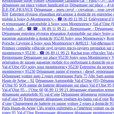
Remorquage sortie voiture
Dépannage camping-car – Paris (75) –
dépannage sur place voiture handicapé.es
Dépannage sur place – 4
ÎLE-DE-FRANCE
Dépannage – pneu crevé – crevaison – roue cr
ÎDF
Entretien révision réparation mécanique à domicile en entrep
mobile à Soisy-S-Montmorency – ☎ 06 89 11 99 21
Enlèvement d’é
et remorquage d’automobile à Soisy sous Montmorency Val-d’Oise (
hybride – idf –
☎ ☎ – 06 89 11 99 21 – Remorquage – Dépannage sur 
Dépannage entretien révision réparation Automobile sur place Sois
garagiste automobile à domicile 95230 Soisy sous Montmorency
Remo
Porsche Cayenne à Soisy sous Montmorency &#8211; Val-d&rsquo;
Peinture complète véhicule rayé rayures micro-rayures prestation s
montmorency 95230 – ☎ 06 89 11 99 21
Rachat tous véhicules Va
Remorquage Dépannage sur place 95230 Soisy-sous-Montmorency Va
génération de garage garagiste mobile éco performant à domicile en
Val-d’Oise (95) soisy sous montmorency 95230
Entreprise du secteu
montmorency 95230
Dépannage panne d’essence / diesel, remorquag
Dépannage voiture auto 2 roues remorquage Paris 75
Allo Sam assist
Hauts de Seine – 92
Dépannage Automobile Val-d’Oise (95)
Dépanna
d’Oise 95
SOS panne de batterie dépannage sur place Val d’Oise 95
Val-d’Oise 95 – l’Oise 60
06 89 11 99 21 dépannage réparation remo
dépannage automobile 95 val-d’oise
Dépannage dépanneur remorquage
val-d’oise 95
Remorquage dépannage enghien-les-bains val-d’oise
Re
d’oise
Changement de batterie en panne voiture 2 roues à domicile 95
Paris Hauts-de-Seine
Clés restées enfermées a l’intérieur voiture ou 
roues 95 Val-d’Oise
Remorquage dépanneur dépannage montmorency 