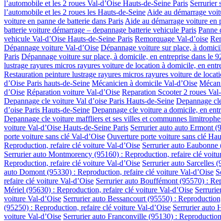
l’automobile et les 2 roues Val-d’Oise Hauts-de-Seine Paris
Serrurier 
l’automobile et les 2 roues les Hauts-de-Seine
Aide au démarrage voitu
voiture en panne de batterie dans Paris
Aide au démarrage voiture en p
batterie voiture démarrage – depannage batterie vehicule Paris
Panne d
vehicule Val-d’Oise Hauts-de-Seine Paris
Remorquage Val-d’oise
Rem
Dépannage voiture Val-d’Oise
Dépannage voiture sur place, à domicil
Paris
Dépannage voiture sur place, à domicile, en entreprise dans le 
lustrage rayures micros rayures voiture de location à domicile, en entr
Restauration peinture lustrage rayures micros rayures voiture de locati
d’Oise Paris hauts-de-Seine
Mécanicien à domicile Val-d’Oise
Mécani
d’Oise
Réparation voiture Val-d’Oise
Reparation Scooter 2 roues Val
Depannage cle voiture Val d’oise Paris Hauts-de-Seine
Depannage cle
d’oise Paris Hauts-de-Seine
Depannage cle voiture a domicile, en ent
Depannage cle voiture maffliers et ses villes et communnes limitrophe
voiture Val-d’Oise Hauts-de-Seine Paris
Serrurier auto auto Ermont (9
porte voiture sans clé Val-d’Oise
Ouverture porte voiture sans clé Ha
Reproduction, refaire clé voiture Val-d’Oise
Serrurier auto Eaubonne (
Serrurier auto Montmorency (95160) : Reproduction, refaire clé voitu
Reproduction, refaire clé voiture Val-d’Oise
Serrurier auto Sarcelles 
auto Domont (95330) : Reproduction, refaire clé voiture Val-d’Oise
S
refaire clé voiture Val-d’Oise
Serrurier auto Bouffémont (95570) : Repr
Mériel (95630) : Reproduction, refaire clé voiture Val-d’Oise
Serrurie
voiture Val-d’Oise
Serrurier auto Bessancourt (95550) : Reproduction,
(95250) : Reproduction, refaire clé voiture Val-d’Oise
Serrurier auto 
voiture Val-d’Oise
Serrurier auto Franconville (95130) : Reproduction,