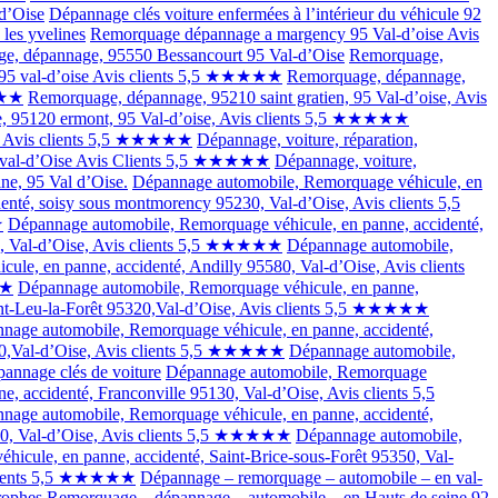
 d’Oise
Dépannage clés voiture enfermées à l’intérieur du véhicule 92
 les yvelines
Remorquage dépannage a margency 95 Val-d’oise Avis
e, dépannage, 95550 Bessancourt 95 Val-d’Oise
Remorquage,
 95 val-d’oise Avis clients 5,5 ★★★★★
Remorquage, dépannage,
★★★
Remorquage, dépannage, 95210 saint gratien, 95 Val-d’oise, Avis
, 95120 ermont, 95 Val-d’oise, Avis clients 5,5 ★★★★★
e, Avis clients 5,5 ★★★★★
Dépannage, voiture, réparation,
e 95 val-d’Oise Avis Clients 5,5 ★★★★★
Dépannage, voiture,
ine, 95 Val d’Oise.
Dépannage automobile, Remorquage véhicule, en
nté, soisy sous montmorency 95230, Val-d’Oise, Avis clients 5,5
★
Dépannage automobile, Remorquage véhicule, en panne, accidenté,
0, Val-d’Oise, Avis clients 5,5 ★★★★★
Dépannage automobile,
le, en panne, accidenté, Andilly 95580, Val-d’Oise, Avis clients
★★
Dépannage automobile, Remorquage véhicule, en panne,
int-Leu-la-Forêt 95320,Val-d’Oise, Avis clients 5,5 ★★★★★
nage automobile, Remorquage véhicule, en panne, accidenté,
50,Val-d’Oise, Avis clients 5,5 ★★★★★
Dépannage automobile,
annage clés de voiture
Dépannage automobile, Remorquage
 accidenté, Franconville 95130, Val-d’Oise, Avis clients 5,5
nage automobile, Remorquage véhicule, en panne, accidenté,
570, Val-d’Oise, Avis clients 5,5 ★★★★★
Dépannage automobile,
icule, en panne, accidenté, Saint-Brice-sous-Forêt 95350, Val-
 clients 5,5 ★★★★★
Dépannage – remorquage – automobile – en val-
rophes
Remorquage – dépannage – automobile – en Hauts de seine 92