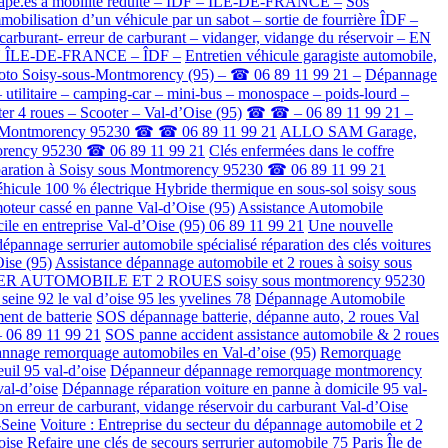
icapé.es à mobilité réduite – ÎDF – ÎLE-DE-FRANCE –
Sos
ilisation d’un véhicule par un sabot – sortie de fourrière ÎDF –
carburant- erreur de carburant – vidanger, vidange du réservoir – EN
 EN ÎLE-DE-FRANCE – ÎDF –
Entretien véhicule garagiste automobile,
to Soisy-sous-Montmorency (95) – ☎ 06 89 11 99 21 –
Dépannage
 utilitaire – camping-car – mini-bus – monospace – poids-lourd –
 4 roues – Scooter – Val-d’Oise (95)
☎ ☎ – 06 89 11 99 21 –
us-Montmorency 95230 ☎ ☎ 06 89 11 99 21
ALLO SAM Garage,
morency 95230 ☎ 06 89 11 99 21
Clés enfermées dans le coffre
réparation à Soisy sous Montmorency 95230 ☎ 06 89 11 99 21
icule 100 % électrique Hybride thermique en sous-sol soisy sous
moteur cassé en panne Val-d’Oise (95)
Assistance Automobile
cile en entreprise Val-d’Oise (95) 06 89 11 99 21
Une nouvelle
pannage serrurier automobile spécialisé réparation des clés voitures
Oise (95)
Assistance dépannage automobile et 2 roues à soisy sous
R AUTOMOBILE ET 2 ROUES soisy sous montmorency 95230
eine 92 le val d’oise 95 les yvelines 78
Dépannage Automobile
ent de batterie
SOS dépannage batterie, dépanne auto, 2 roues Val
– 06 89 11 99 21
SOS panne accident assistance automobile & 2 roues
nnage remorquage automobiles en Val-d’oise (95)
Remorquage
il 95 val-d’oise
Dépanneur dépannage remorquage montmorency
al-d’oise
Dépannage réparation voiture en panne à domicile 95 val-
on erreur de carburant, vidange réservoir du carburant Val-d’Oise
-Seine
Voiture : Entreprise du secteur du dépannage automobile et 2
oise
Refaire une clés de secours serrurier automobile 75 Paris Île de