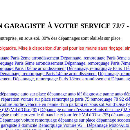
GARAGISTE À VOTRE SERVICE 7J/7 - 
 entreprise, en sous-sol, 80% des dépannages sont réalisés sur place.
ligatoire.
Mise à disposition d’un gel pour les mains sans rinçage, ain
uage Paris 2ème arrondissement
Dépannage, remorquage Paris 3ème a
rquage Paris 6ème arrondissement
Dépannage, remorquage Paris 7ème
rquage Paris 10ème arrondissement
Dépannage, remorquage Paris 11è
Dépannage, remorquage Paris 14ème arrondissement
Dépannage, remo
sement
Dépannage, remorquage Paris 18ème arrondissement
Dépannage
 dépannage auto sur place
dépannage auto idf
diagnostic panne auto
dép
réparation voiture sur place
remorquage paris 75
remorquage 78 92
cl
 voiture
Sortie véhicule en panne d’un parking en sous sol Val d’Oise (
 (92) Val d’Oise (95)
Dépannage panne d’essence Hauts de seine (92 V
giste mobile ouvert le dimanche et jour férié Val d’Oise (95)
dépannage
Dépannage voiture
remorquage
dépannage sur place
dépannage scoote
garagiste à domicile
Remorquage Voiture 95 – Dépannage Moto/Auto 