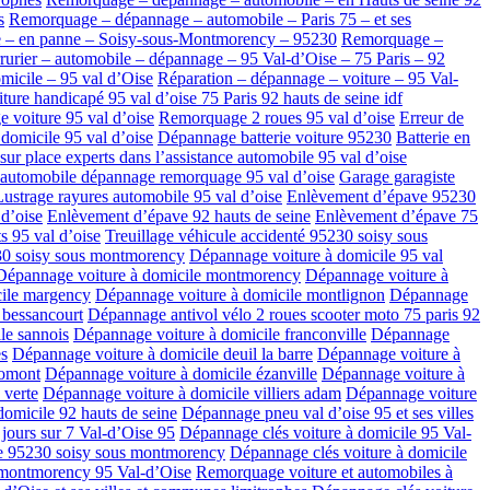
s
Remorquage – dépannage – automobile – Paris 75 – et ses
e – en panne – Soisy-sous-Montmorency – 95230
Remorquage –
rurier – automobile – dépannage – 95 Val-d’Oise – 75 Paris – 92
micile – 95 val d’Oise
Réparation – dépannage – voiture – 95 Val-
re handicapé 95 val d’oise 75 Paris 92 hauts de seine idf
 voiture 95 val d’oise
Remorquage 2 roues 95 val d’oise
Erreur de
domicile 95 val d’oise
Dépannage batterie voiture 95230
Batterie en
ur place experts dans l’assistance automobile 95 val d’oise
 automobile dépannage remorquage 95 val d’oise
Garage garagiste
Lustrage rayures automobile 95 val d’oise
Enlèvement d’épave 95230
d’oise
Enlèvement d’épave 92 hauts de seine
Enlèvement d’épave 75
s 95 val d’oise
Treuillage véhicule accidenté 95230 soisy sous
30 soisy sous montmorency
Dépannage voiture à domicile 95 val
Dépannage voiture à domicile montmorency
Dépannage voiture à
cile margency
Dépannage voiture à domicile montlignon
Dépannage
 bessancourt
Dépannage antivol vélo 2 roues scooter moto 75 paris 92
le sannois
Dépannage voiture à domicile franconville
Dépannage
es
Dépannage voiture à domicile deuil la barre
Dépannage voiture à
domont
Dépannage voiture à domicile ézanville
Dépannage voiture à
 verte
Dépannage voiture à domicile villiers adam
Dépannage voiture
omicile 92 hauts de seine
Dépannage pneu val d’oise 95 et ses villes
 jours sur 7 Val-d’Oise 95
Dépannage clés voiture à domicile 95 Val-
le 95230 soisy sous montmorency
Dépannage clés voiture à domicile
 montmorency 95 Val-d’Oise
Remorquage voiture et automobiles à