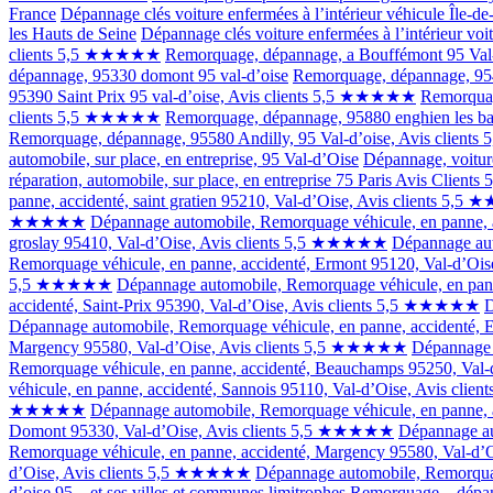
France
Dépannage clés voiture enfermées à l’intérieur véhicule Île-de
les Hauts de Seine
Dépannage clés voiture enfermées à l’intérieur voit
clients 5,5 ★★★★★
Remorquage, dépannage, a Bouffémont 95 Val
dépannage, 95330 domont 95 val-d’oise
Remorquage, dépannage, 954
95390 Saint Prix 95 val-d’oise, Avis clients 5,5 ★★★★★
Remorquag
clients 5,5 ★★★★★
Remorquage, dépannage, 95880 enghien les ba
Remorquage, dépannage, 95580 Andilly, 95 Val-d’oise, Avis clie
automobile, sur place, en entreprise, 95 Val-d’Oise
Dépannage, voiture
réparation, automobile, sur place, en entreprise 75 Paris Avis Cli
panne, accidenté, saint gratien 95210, Val-d’Oise, Avis clients 5
★★★★★
Dépannage automobile, Remorquage véhicule, en panne,
groslay 95410, Val-d’Oise, Avis clients 5,5 ★★★★★
Dépannage aut
Remorquage véhicule, en panne, accidenté, Ermont 95120, Val-d’O
5,5 ★★★★★
Dépannage automobile, Remorquage véhicule, en pan
accidenté, Saint-Prix 95390, Val-d’Oise, Avis clients 5,5 ★★★★★
D
Dépannage automobile, Remorquage véhicule, en panne, accidenté,
Margency 95580, Val-d’Oise, Avis clients 5,5 ★★★★★
Dépannage 
Remorquage véhicule, en panne, accidenté, Beauchamps 95250, Va
véhicule, en panne, accidenté, Sannois 95110, Val-d’Oise, Avis cl
★★★★★
Dépannage automobile, Remorquage véhicule, en panne, 
Domont 95330, Val-d’Oise, Avis clients 5,5 ★★★★★
Dépannage au
Remorquage véhicule, en panne, accidenté, Margency 95580, Val-d
d’Oise, Avis clients 5,5 ★★★★★
Dépannage automobile, Remorquag
d’oise 95 – et ses villes et communes limitrophes
Remorquage – dépann