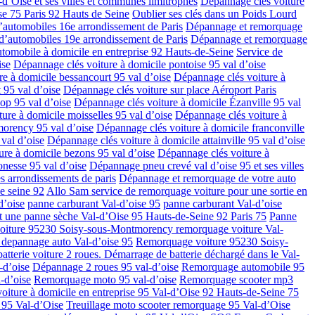
’Oise et ses villes et communes limitrophes
Dépannage clés voiture
se 75 Paris 92 Hauts de Seine
Oublier ses clés dans un Poids Lourd
automobiles 16e arrondissement de Paris
Dépannage et remorquage
’automobiles 19e arrondissement de Paris
Dépannage et remorquage
tomobile à domicile en entreprise 92 Hauts-de-Seine
Service de
ise
Dépannage clés voiture à domicile pontoise 95 val d’oise
e à domicile bessancourt 95 val d’oise
Dépannage clés voiture à
 95 val d’oise
Dépannage clés voiture sur place Aéroport Paris
op 95 val d’oise
Dépannage clés voiture à domicile Ézanville 95 val
ure à domicile moisselles 95 val d’oise
Dépannage clés voiture à
morency 95 val d’oise
Dépannage clés voiture à domicile franconville
 val d’oise
Dépannage clés voiture à domicile attainville 95 val d’oise
re à domicile bezons 95 val d’oise
Dépannage clés voiture à
onesse 95 val d’oise
Dépannage pneu crevé val d’oise 95 et ses villes
s arrondissements de paris
Dépannage et remorquage de votre auto
e seine 92
Allo Sam service de remorquage voiture pour une sortie en
d’oise
panne carburant Val-d’oise 95
panne carburant Val-d’oise
t une panne sèche Val-d’Oise 95 Hauts-de-Seine 92 Paris 75
Panne
iture 95230 Soisy-sous-Montmorency remorquage voiture Val-
epannage auto Val-d’oise 95
Remorquage voiture 95230 Soisy-
atterie voiture 2 roues. Démarrage de batterie déchargé dans le Val-
-d’oise
Dépannage 2 roues 95 val-d’oise
Remorquage automobile 95
-d’oise
Remorquage moto 95 val-d’oise
Remorquage scooter mp3
oiture à domicile en entreprise 95 Val-d’Oise 92 Hauts-de-Seine 75
 95 Val-d’Oise
Treuillage moto scooter remorquage 95 Val-d’Oise