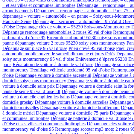
– et ses villes et communes limitrophes
Dépannage – remorquage – auto
arrondissements
Dépannage – remorquage – automobile – Paris 75 – e
dépannage – voiture – automobile – en panne – Soisy-sous-Montmor
Hauts-de-Seine
Dépannage – serrurier – automobile – 95 Val-d’Oise 
d’Oise
Dépannage clés de voiture – 95230 Sois-sous-Montmorency
D
Dépannage remorquage automobiles 2 roues 95 val d’oise
Remorquage
carburant val d’oise 95
Erreur de carburant 95230 soisy sous montmo
panne dépannage voiture 2 roues 95230 soisy sous montmorency
Pann
Dépannage sur place 95 val d’oise
Pneu crevé 95 val d’oise
Pneu crev
automobile mobile ouvert le samedi dimanche et jours fériés
Dépannag
soisy sous montmorency 95 val d’oise
Enlèvement d’épave 95230
En
paris
Réparation de voiture à domicile val d’oise
Dépannage sur place
montmorency
Treuillage véhicule accidenté 95 val d’oise
Remorquage 
d’oise
Dépannage voiture à domicile argenteuil
Dépannage voiture à d
domicile soisy sous montmorency
Dépannage voiture à domicile eau
voiture à domicile saint prix
Dépannage voiture à domicile saint la for
hauts de seine 95 val d’oise idf
Dépannage voiture à domicile beauc
voiture à domicile enghien les bains
Dépannage voiture à domicile cor
domicile groslay
Dépannage voiture à domicile sarcelles
Dépannage vo
domicile moisselles
Dépannage voiture à domicile bouffemont
Dépann
à domicile mériel
Dépannage voiture à domicile 75 paris
Dépannage vo
et communes limitrophes
Dépannage batterie à domicile val d’oise 95 
d’Oise et ses villes et communes limitrophes
Dépannage clés voiture à
montmorency val d’oise 95
Remorquage scooter mp3 moto 2 roues 95