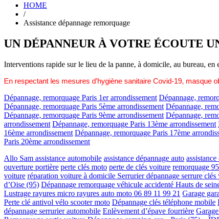
HOME
/
Assistance dépannage remorquage
UN DÉPANNEUR À VOTRE ÉCOUTE UN 
Interventions rapide sur le lieu de la panne, à domicile, au bureau, en
En respectant les mesures d’hygiène sanitaire Covid-19, masque ob
Dépannage, remorquage Paris 1er arrondissement
Dépannage, remorq
Dépannage, remorquage Paris 5ème arrondissement
Dépannage, remo
Dépannage, remorquage Paris 9ème arrondissement
Dépannage, remo
arrondissement
Dépannage, remorquage Paris 13ème arrondissement
16ème arrondissement
Dépannage, remorquage Paris 17ème arrondis
Paris 20ème arrondissement
Allo Sam assistance automobile
assistance dépannage auto
assistance
ouverture portière
perte clés moto
perte de clés voiture
remorquage 95
voiture
réparation voiture à domicile
Serrurier dépannage serrure clés
d’Oise (95)
Dépannage remorquage véhicule accidenté Hauts de seine
Lustrage rayures micro rayures auto moto 06 89 11 99 21
Garage gara
Perte clé antivol vélo scooter moto
Dépannage clés téléphone mobile
dépannage serrurier automobile
Enlèvement d’épave fourrière
Garage 