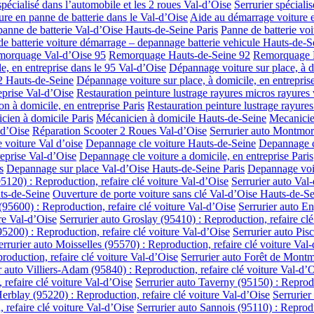
spécialisé dans l’automobile et les 2 roues Val-d’Oise
Serrurier spéciali
re en panne de batterie dans le Val-d’Oise
Aide au démarrage voiture e
anne de batterie Val-d’Oise Hauts-de-Seine Paris
Panne de batterie vo
e batterie voiture démarrage – depannage batterie vehicule Hauts-de-S
orquage Val-d’Oise 95
Remorquage Hauts-de-Seine 92
Remorquage P
e, en entreprise dans le 95 Val-d’Oise
Dépannage voiture sur place, à d
92 Hauts-de-Seine
Dépannage voiture sur place, à domicile, en entreprise
eprise Val-d’Oise
Restauration peinture lustrage rayures micros rayures 
on à domicile, en entreprise Paris
Restauration peinture lustrage rayures
cien à domicile Paris
Mécanicien à domicile Hauts-de-Seine
Mecanicie
-d’Oise
Réparation Scooter 2 Roues Val-d’Oise
Serrurier auto Montmore
 voiture Val d’oise
Depannage cle voiture Hauts-de-Seine
Depannage cl
reprise Val-d’Oise
Depannage cle voiture a domicile, en entreprise Paris
s
Depannage sur place Val-d’Oise Hauts-de-Seine Paris
Depannage voit
5120) : Reproduction, refaire clé voiture Val-d’Oise
Serrurier auto Val
uts-de-Seine
Ouverture de porte voiture sans clé Val-d’Oise Hauts-de-Se
95600) : Reproduction, refaire clé voiture Val-d’Oise
Serrurier auto En
re Val-d’Oise
Serrurier auto Groslay (95410) : Reproduction, refaire cl
(95200) : Reproduction, refaire clé voiture Val-d’Oise
Serrurier auto Pis
errurier auto Moisselles (95570) : Reproduction, refaire clé voiture Val
oduction, refaire clé voiture Val-d’Oise
Serrurier auto Forêt de Montm
r auto Villiers-Adam (95840) : Reproduction, refaire clé voiture Val-d’
 refaire clé voiture Val-d’Oise
Serrurier auto Taverny (95150) : Reprodu
Herblay (95220) : Reproduction, refaire clé voiture Val-d’Oise
Serrurier
 refaire clé voiture Val-d’Oise
Serrurier auto Sannois (95110) : Reprodu