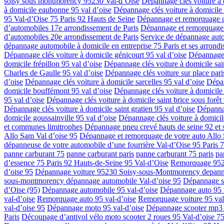
soisy sous montmorency 95230 Val-d’Oise
Dépannage clés voiture à 
à domicile eaubonne 95 val d’oise
Dépannage clés voiture à domicile 
95 Val-d’Oise 75 Paris 92 Hauts de Seine
Dépannage et remorquage d
d’automobiles 17e arrondissement de Paris
Dépannage et remorquage 
d’automobiles 20e arrondissement de Paris
Service de dépannage auto
dépannage automobile à domicile en entreprise 75 Paris et ses arrondi
Dépannage clés voiture à domicile génicourt 95 val d’oise
Dépannage 
domicile frépillon 95 val d’oise
Dépannage clés voiture à domicile sain
Charles de Gaulle 95 val d’oise
Dépannage clés voiture sur place paris
d’oise
Dépannage clés voiture à domicile sarcelles 95 val d’oise
Dépan
domicile bouffémont 95 val d’oise
Dépannage clés voiture à domicile 
95 val d’oise
Dépannage clés voiture à domicile saint brice sous forêt 
Dépannage clés voiture à domicile saint gratien 95 val d’oise
Dépannag
domicile goussainville 95 val d’oise
Dépannage clés voiture à domicil
et communes limitrophes
Dépannage pneu crevé hauts de seine 92 et s
Allo Sam Val d’oise 95
Dépannage et remorquage de votre auto Allo 
dépanneuse de votre automobile d’une fourrière Val-d’Oise 95 Paris 
panne carburant 75
panne carburant paris
panne carburant 75 paris
pa
d’essence 75 Paris 92 Hauts-de-Seine 95 Val-d’Oise
Remorquage 952
d’oise 95
Dépannage voiture 95230 Soisy-sous-Montmorency depanna
sous-montmorency dépannage automobile Val-d’oise 95
Dépannage su
d’Oise (95)
Dépannage automobile 95 val-d’oise
Dépannage auto 95 
val-d’oise
Remorquage auto 95 val-d’oise
Remorquage voiture 95 val
val-d’oise 95
Dépannage moto 95 val-d’oise
Dépannage scooter mp3 
Paris
Découpage d’antivol vélo moto scooter 2 roues 95 Val-d’oise 7