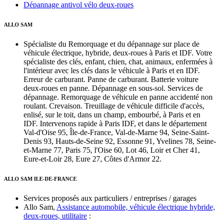
Dépannage antivol vélo deux-roues
ALLO SAM
Spécialiste du Remorquage et du dépannage sur place de
véhicule électrique, hybride, deux-roues à Paris et IDF. Votre
spécialiste des clés, enfant, chien, chat, animaux, enfermées à
l'intérieur avec les clés dans le véhicule à Paris et en IDF.
Erreur de carburant. Panne de carburant. Batterie voiture
deux-roues en panne. Dépannage en sous-sol. Services de
dépannage. Remorquage de véhicule en panne accidenté non
roulant. Crevaison. Treuillage de véhicule difficile d'accès,
enlisé, sur le toit, dans un champ, embourbé, à Paris et en
IDF. Intervenons rapide à Paris IDF, et dans le département
Val-d'Oise 95, Île-de-France, Val-de-Marne 94, Seine-Saint-
Denis 93, Hauts-de-Seine 92, Essonne 91, Yvelines 78, Seine-
et-Marne 77, Paris 75, l'Oise 60, Lot 46, Loir et Cher 41,
Eure-et-Loir 28, Eure 27, Côtes d'Armor 22.
ALLO SAM ILE-DE-FRANCE
Services proposés aux particuliers / entreprises / garages
Allo Sam,
Assistance automobile, véhicule électrique hybride,
deux-roues, utilitaire
: