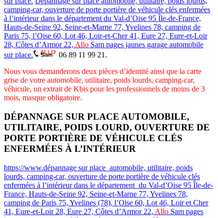
sur place.
Dépannage sur place automobile, utilitaire, poids lourds,
camping-car, ouverture de porte portière de véhicule clés enfermées
à l’intérieur dans le département du Val-d’Oise 95 Île-de-France,
Hauts-de-Seine 92, Seine-et-Marne 77, Yvelines 78, camping de
Paris 75, l’Oise 60, Lot 46, Loir-et-Cher 41, Eure 27, Eure-et-Loir
28, Côtes d’Armor 22,
Allo
Sam pages jaunes garage automobile
sur place.
06 89 11 99 21.
Nous vous demanderons deux pièces d’identité ainsi que la carte
grise de votre automobile, utilitaire, poids lourds, camping-car,
véhicule, un extrait de Kbis pour les professionnels de moins de 3
mois, masque obligatoire.
DÉPANNAGE SUR PLACE AUTOMOBILE,
UTILITAIRE, POIDS LOURD, OUVERTURE DE
PORTE PORTIÈRE DE VÉHICULE CLÉS
ENFERMÉES À L’INTÉRIEUR
https://www.dépannage sur place automobile, utilitaire, poids
lourds, camping-car, ouverture de porte portière de véhicule clés
enfermées à l’intérieur dans le département du Val-d’Oise 95 Île-de-
France, Hauts-de-Seine 92, Seine-et-Marne 77, Yvelines 78,
camping de Paris 75, Yvelines (78), l’Oise 60, Lot 46, Loir et Cher
41, Eure-et-Loir 28, Eure 27, Côtes d’Armor 22,
Allo
Sam pages