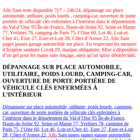
Allo Sam reste disponible 7j/7 – 24h/24, dépannage sur place
automobile, utilitaire, poids lourds , camping-car, ouverture de porte
portière de véhicule clés enfermées à l’intérieur dans le département
du Val-d’Oise 95 Île-de-France, Hauts-de-Seine 92, Seine-et-Marne
77, Yvelines 78, camping de Paris 75, l’Oise 60, Lot 46, Loir-et-
Cher 41, Eure 27, Eure-et-Loir 28, Côtes d’Armor 22, Allo Sam
pages jaunes garage automobile sur place. En respectant les mesures
d’hygiène sanitaire Covid-19, masque obligatoire. Mise à disposition
d’un gel pour les mains sans rinçage, ainsi qu’un spray désinfectant.
DÉPANNAGE SUR PLACE AUTOMOBILE,
UTILITAIRE, POIDS LOURD, CAMPING-CAR,
OUVERTURE DE PORTE PORTIÈRE DE
VÉHICULE CLÉS ENFERMÉES À
L’INTÉRIEUR
Dépannage sur place automobile, utilitaire, poids lourds, camping-
car, ouverture de porte portière de véhicule clés enfermées à
l’intérieur dans le département du Val-d’Oise 95 Île-de-France,
Hauts-de-Seine 92, Seine-et-Marne 77, Yvelines 78, camping de
Paris 75, l’Oise 60, Lot 46, Loir-et-Cher 41, Eure 27, Eure-et-Loir
28, Côtes d’Armor 22,
Allo
Sam pages jaunes garage automobile