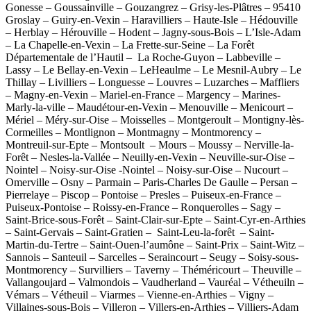
Gonesse – Goussainville – Gouzangrez – Grisy-les-Plâtres – 95410
Groslay – Guiry-en-Vexin – Haravilliers – Haute-Isle – Hédouville
– Herblay – Hérouville – Hodent – Jagny-sous-Bois – L’Isle-Adam
– La Chapelle-en-Vexin – La Frette-sur-Seine – La Forêt
Départementale de l’Hautil – La Roche-Guyon – Labbeville –
Lassy – Le Bellay-en-Vexin – LeHeaulme – Le Mesnil-Aubry – Le
Thillay – Livilliers – Longuesse – Louvres – Luzarches – Maffliers
– Magny-en-Vexin – Mariel-en-France – Margency – Marines-
Marly-la-ville – Maudétour-en-Vexin – Menouville – Menicourt –
Mériel – Méry-sur-Oise – Moisselles – Montgeroult – Montigny-lès-
Cormeilles – Montlignon – Montmagny – Montmorency –
Montreuil-sur-Epte – Montsoult – Mours – Moussy – Nerville-la-
Forêt – Nesles-la-Vallée – Neuilly-en-Vexin – Neuville-sur-Oise –
Nointel – Noisy-sur-Oise -Nointel – Noisy-sur-Oise – Nucourt –
Omerville – Osny – Parmain – Paris-Charles De Gaulle – Persan –
Pierrelaye – Piscop – Pontoise – Presles – Puiseux-en-France –
Puiseux-Pontoise – Roissy-en-France – Ronquerolles – Sagy –
Saint-Brice-sous-Forêt – Saint-Clair-sur-Epte – Saint-Cyr-en-Arthies
– Saint-Gervais – Saint-Gratien – Saint-Leu-la-forêt – Saint-
Martin-du-Tertre – Saint-Ouen-l’aumône – Saint-Prix – Saint-Witz –
Sannois – Santeuil – Sarcelles – Seraincourt – Seugy – Soisy-sous-
Montmorency – Survilliers – Taverny – Théméricourt – Theuville –
Vallangoujard – Valmondois – Vaudherland – Vauréal – Vétheuiln –
Vémars – Vétheuil – Viarmes – Vienne-en-Arthies – Vigny –
Villaines-sous-Bois – Villeron – Villers-en-Arthies – Villiers-Adam