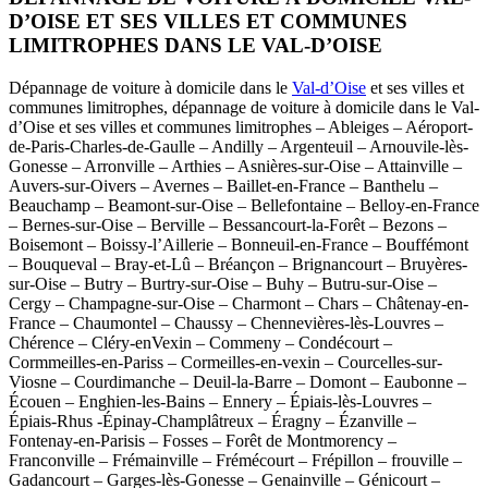
D’OISE ET SES VILLES ET COMMUNES
LIMITROPHES DANS LE VAL-D’OISE
Dépannage de voiture à domicile dans le
Val-d’Oise
et ses villes et
communes limitrophes, dépannage de voiture à domicile dans le Val-
d’Oise et ses villes et communes limitrophes – Ableiges – Aéroport-
de-Paris-Charles-de-Gaulle – Andilly – Argenteuil – Arnouvile-lès-
Gonesse – Arronville – Arthies – Asnières-sur-Oise – Attainville –
Auvers-sur-Oivers – Avernes – Baillet-en-France – Banthelu –
Beauchamp – Beamont-sur-Oise – Bellefontaine – Belloy-en-France
– Bernes-sur-Oise – Berville – Bessancourt-la-Forêt – Bezons –
Boisemont – Boissy-l’Aillerie – Bonneuil-en-France – Bouffémont
– Bouqueval – Bray-et-Lû – Bréançon – Brignancourt – Bruyères-
sur-Oise – Butry – Burtry-sur-Oise – Buhy – Butru-sur-Oise –
Cergy – Champagne-sur-Oise – Charmont – Chars – Châtenay-en-
France – Chaumontel – Chaussy – Chennevières-lès-Louvres –
Chérence – Cléry-enVexin – Commeny – Condécourt –
Cormmeilles-en-Pariss – Cormeilles-en-vexin – Courcelles-sur-
Viosne – Courdimanche – Deuil-la-Barre – Domont – Eaubonne –
Écouen – Enghien-les-Bains – Ennery – Épiais-lès-Louvres –
Épiais-Rhus -Épinay-Champlâtreux – Éragny – Ézanville –
Fontenay-en-Parisis – Fosses – Forêt de Montmorency –
Franconville – Frémainville – Frémécourt – Frépillon – frouville –
Gadancourt – Garges-lès-Gonesse – Genainville – Génicourt –