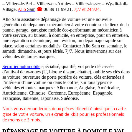
– Villiers-le-Bel – Villiers-en-Arthies – Villiers-le-sec – Wy-dit-Joli-
Village.
Allo
Sam
☎
06 89 11 99 21,
7j/7 et 24h/24.
Allo Sam assistance dépannage de voiture est une nouvelle
génération de dépanneur mécanicien à votre écoute sur le lieux de la
panne, garage, garagiste mobile éco-performant un mécanicien à
votre service, au bureau, à domicile, en entreprise, pour un entretien,
une réparation mécanique, une révision, un dépannage rapide sur
place, selon certaines modalités. Contactez Allo Sam en semaine, le
samedi, dimanche, et jours fériés, 7j/7. Nous intervenons sur des
véhicules de toutes marques.
Serrurier automobile
spécialisé, qualifié, vol perte clé cassée
d’antivol deux-roues (U, bloque disque, chaîne), oublié ses clés dans
sa voiture, ouverture de porte portière de voiture, clés enfermées à
l’intérieur d’une voiture ou dans le coffre, sur tous types de
véhicules et toutes marques : Allemande, Anglaise, Américaine,
Autrichienne, Chinoise, Coréenne, Européenne, Espagnole,
Française, Italienne, Japonaise, Suédoise.
Nous vous demanderons deux pièces d’identité ainsi que la carte
grise de votre voiture, un extrait de Kbis pour les professionnels
de moins de 3 mois.
DÉPANNAGE DE VOITURE À DOMICILE VAL-